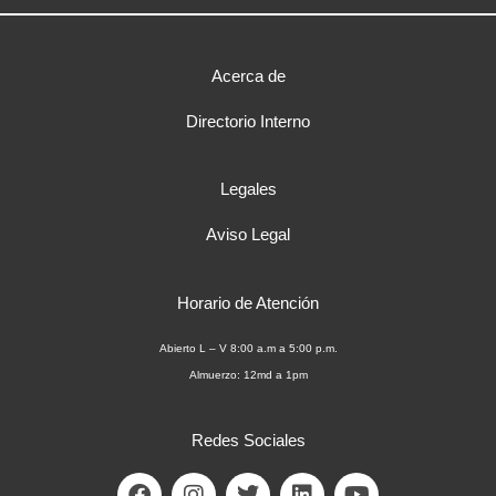
Acerca de
Directorio Interno
Legales
Aviso Legal
Horario de Atención
Abierto L – V 8:00 a.m a 5:00 p.m.
Almuerzo: 12md a 1pm
Redes Sociales
F
I
T
L
Y