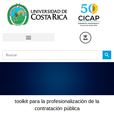
Omitir
e
ir
al
contenido
Search Button
Search
for:
toolkit para la profesionalización de la
contratación pública