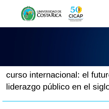
Omitir
e
ir
al
contenido
curso internacional: el fut
liderazgo público en el sigl