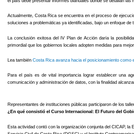
el país debe presentar informes bianuales donde se detallan las
Actualmente, Costa Rica se encuentra en el proceso de ejecuci
soluciones a problemáticas ya identificadas, bajo un enfoque de 
La conclusión exitosa del IV Plan de Acción daría la posibili
primordial que los gobiernos locales adopten medidas para mejorar
Lea también
Costa Rica avanza hacia el posicionamiento como e
Para el país es de vital importancia lograr establecer una a
comunicación y administración de datos, con la finalidad alcanzar
Representantes de instituciones públicas participaron de los tall
¿En qué consistió el
Curso Internacional: El Futuro del Gob
Esta actividad contó con la organización conjunta del CICAP, l
Servicio Civil de Costa Rica (DGSC) y el Instituto Centroameric