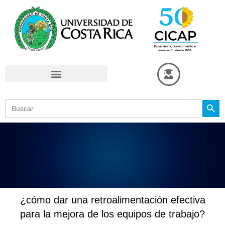
Omitir
e
ir
al
contenido
Search Button
Search
for:
¿cómo dar una retroalimentación efectiva
para la mejora de los equipos de trabajo?