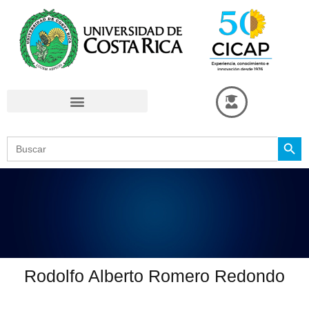
Omitir
e
ir
al
contenido
Search Button
Search
for:
Rodolfo Alberto Romero Redondo