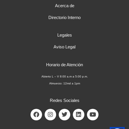
Acerca de
Directorio Interno
Legales
Aviso Legal
Horario de Atención
Abierto L – V 8:00 a.m a 5:00 p.m.
Almuerzo: 12md a 1pm
Redes Sociales
F
I
T
L
Y
a
n
w
i
o
c
s
i
n
u
e
t
t
k
t