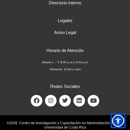
Directorio Interno
Legales
Aviso Legal
Horario de Atención
Abierto L – V 8:00 a.m a 5:00 p.m.
Almuerzo: 12md a 1pm
Redes Sociales
F
I
T
L
Y
a
n
w
i
o
c
s
i
n
u
e
t
t
k
t
b
a
t
e
u
©2026. Centro de Investigación y Capacitación en Administración Pública.
o
g
e
d
b
Universidad de Costa Rica