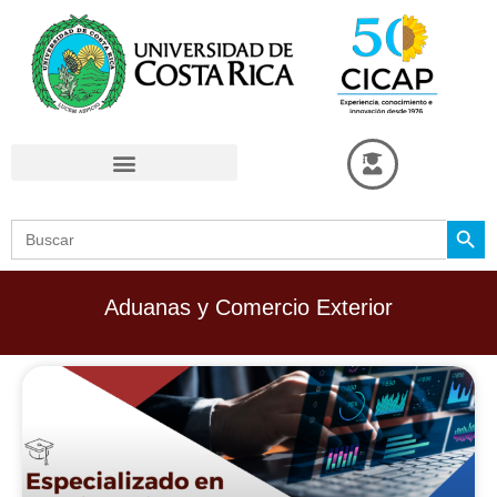
Omitir
e
ir
al
contenido
Search Button
Search
for:
Aduanas y Comercio Exterior