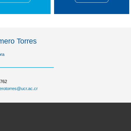
mero Torres
ora
3762
erotorres@ucr.ac.cr