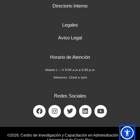
Directorio Interno
Legales
Aviso Legal
Horario de Atención
Abierto L – V 8:00 a.m a 5:00 p.m.
Almuerzo: 12md a 1pm
Redes Sociales
F
I
T
L
Y
a
n
w
i
o
c
s
i
n
u
e
t
t
k
t
b
a
t
e
u
©2026. Centro de Investigación y Capacitación en Administración Pública.
o
g
e
d
b