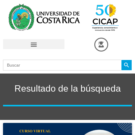
Omitir
e
ir
al
contenido
Search Button
Search
for:
Resultado de la búsqueda