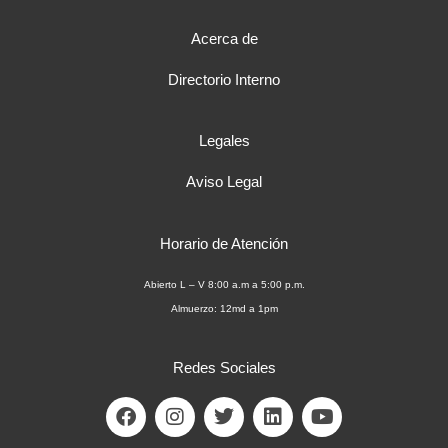
Acerca de
Directorio Interno
Legales
Aviso Legal
Horario de Atención
Abierto L – V 8:00 a.m a 5:00 p.m.
Almuerzo: 12md a 1pm
Redes Sociales
F
I
T
L
Y
a
n
w
i
o
c
s
i
n
u