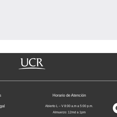
s
Horario de Atención
gal
Abierto L – V 8:00 a.m a 5:00 p.m.
Almuerzo: 12md a 1pm