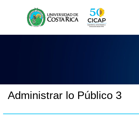
Omitir
e
ir
al
contenido
Administrar lo Público 3